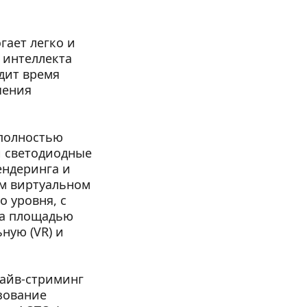
ает легко и 
интеллекта 
дит время 
ения 
полностью 
 светодиодные 
ндеринга и 
м виртуальном 
уровня, с 
а площадью 
ую (VR) и 
айв-стриминг 
ование 