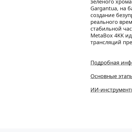
зеленого хрома
Gargantua, на 
создание безуп
реального врем
стабильной част
MetaBox 4KK и
трансляций пре
Подробная инфо
Основные этапы
ИИ-инструмент