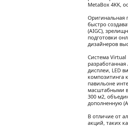
MetaBox 4KK, о
Оригинальная п
быстро создава
(AIGC), зрелищ
подготовки онл
дизайнеров вы
Система Virtual
разработанная 
дисплеи, LED в
композитинга к
павильоне инте
масштабными в
300 м2, объеди
дополненную (A
В отличие от а
акций, таких к