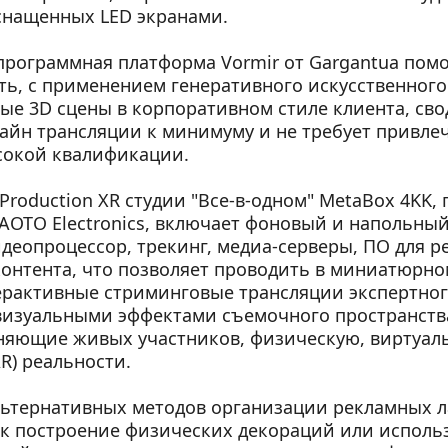
снащенных LED экранами.
рограммная платформа Vormir от Gargantua помог
ть, с применением генеративного искусственного 
ные 3D сцены в корпоративном стиле клиента, сво
айн трансляции к минимуму и не требует привлеч
сокой квалификации. 
 Production XR студии "Все-в-одном" MetaBox 4KK, 
AOTO Electronics, включает фоновый и напольный
идеопроцессор, трекинг, медиа-серверы, ПО для ре
онтента, что позволяет проводить в миниатюрно
рактивные стриминговые трансляции экспертного 
изуальными эффектами съемочного пространств
няющие живых участников, физическую, виртуальн
R) реальности.
льтернативных методов организации рекламных л
ак построение физических декораций или использ