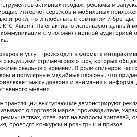
струментов активных продаж, рекламы и запуска
мощью интернет сервисов и мобильных приложени
ые игроки, но и глобальные компании и бренды, т
i, KFC, Xiaomi, Haier активно используют данный м
 коммуникации с многомиллионной аудиторией о
ка. 
варов и услуг происходит в формате интерактивн
 с ведущими стримингового шоу, которые общают
ежиме реального времени. В роли спикеров часто
еры и популярные медийные персоны, что придае
ривлекает массу доверия и внимания к информац
ственного мнения.
йн трансляции выступающие демонстрируют рекл
казывают о торговой марке, производителе, харак
реимуществах, отвечают на вопросы зрителей, о
я, проводят конкурсы и розыгрыши призов. 