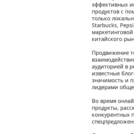
эффективных ин
продуктов с по
только локальн
Starbucks, Peps
маркетинговой
китайского рын
Продвижение то
взаимодействия
аудиторией в р
известные блог
значимость и п
лидерами обще
Во время онла
продукты, расс
конкурентных п
спецпредложени