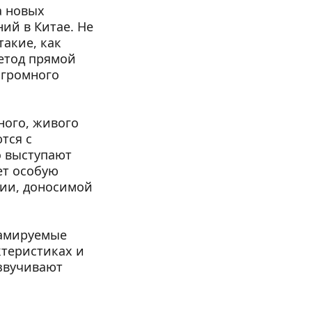
 новых 
й в Китае. Не 
акие, как 
етод прямой 
громного 
ого, живого 
ся с 
 выступают 
т особую 
ии, доносимой 
амируемые 
теристиках и 
звучивают 