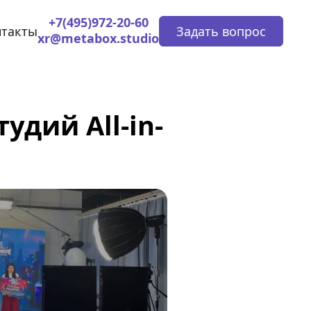
+7(495)972-20-60
нтакты
Задать вопрос
xr@metabox.studio
дий All-in-