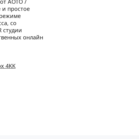
т AOTO / 
 и простое 
режиме 
а, со 
 студии 
венных онлайн 
ox 4KK