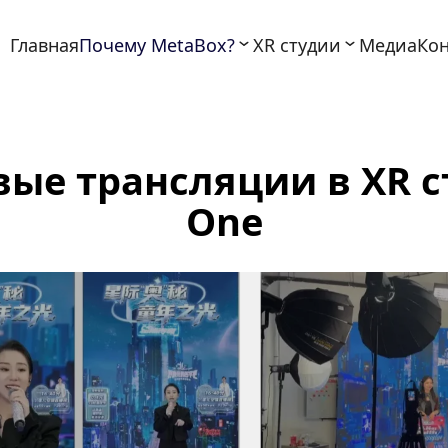
Главная
Почему MetaBox?
XR студии
Медиа
Ко
ые трансляции в XR сту
One