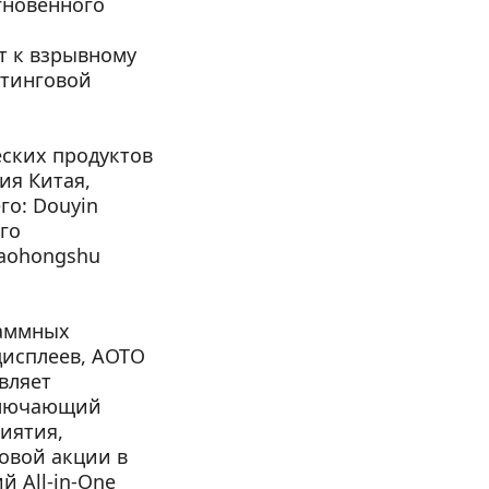
новенного 
 к взрывному 
тинговой 
ких продуктов 
я Китая, 
о: Douyin 
го 
iaohongshu 
аммных 
исплеев, AOTO 
вляет 
ключающий 
ятия, 
вой акции в 
All-in-One 