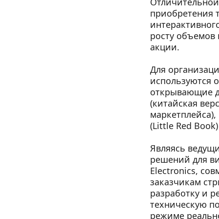
Отличительной 
приобретения т
интерактивного
росту объемов 
акции.
Для организац
используются о
открывающие до
(китайская верс
маркетплейса), 
(Little Red Book
Являясь ведущ
решений для ви
Electronics, со
заказчикам стр
разработку и р
техническую по
режиме реально